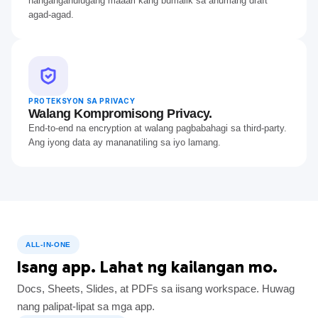
nangangahulugang maaari kang bumalik sa anumang draft
agad-agad.
PROTEKSYON SA PRIVACY
Walang Kompromisong Privacy.
End-to-end na encryption at walang pagbabahagi sa third-party.
Ang iyong data ay mananatiling sa iyo lamang.
ALL-IN-ONE
Isang app. Lahat ng kailangan mo.
Docs, Sheets, Slides, at PDFs sa iisang workspace. Huwag
nang palipat-lipat sa mga app.