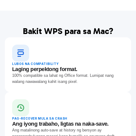
kumpleto sa mga tala ng speaker ng AI agad-agad.
Bakit WPS para sa Mac?
LUBOS NA COMPATIBILITY
Laging perpektong format.
100% compatible sa lahat ng Office format. Lumipat nang
walang nawawalang kahit isang pixel.
PAG-RECOVER MULA SA CRASH
Ang iyong trabaho, ligtas na naka-save.
Ang matalinong auto-save at history ng bersyon ay