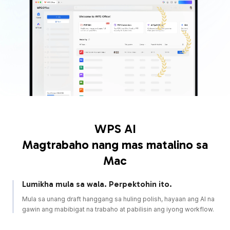
App ng Taon
Pagkilala ng Apple
Pinakamahusay na Bagong Apps
TAMPOK SA APP STORE
Pili ng Mga Editor
Editoryal na Pagkilala
WPS AI
Magtrabaho nang mas matalino sa
Mac
Lumikha mula sa wala. Perpektohin ito.
Mula sa unang draft hanggang sa huling polish, hayaan ang AI na
gawin ang mabibigat na trabaho at pabilisin ang iyong workflow.