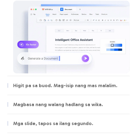
Higit pa sa buod. Mag-isip nang mas malalim.
Higit pa sa pagbabasa. Ikonekta ang mga impormasyon at
palawakin ang iyong paksa gamit ang mga insight mula sa AI.
Magbasa nang walang hadlang sa wika.
Walang putol na magkatabing pagsasalin. Basahin ang anumang
wika sa perpekto at orihinal nitong anyo.
Mga slide, tapos sa ilang segundo.
Gawing mga propesyonal na slide ang anumang paksa,