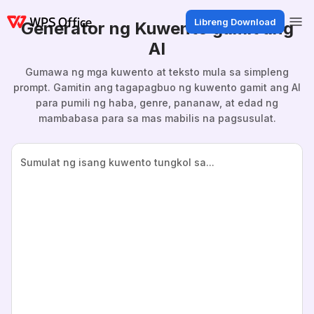
Libreng Download
Generator ng Kuwento gamit ang
AI
Gumawa ng mga kuwento at teksto mula sa simpleng
prompt. Gamitin ang tagapagbuo ng kuwento gamit ang AI
para pumili ng haba, genre, pananaw, at edad ng
mambabasa para sa mas mabilis na pagsusulat.