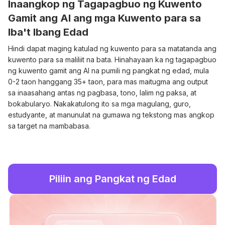
Inaangkop ng Tagapagbuo ng Kuwento
Gamit ang AI ang mga Kuwento para sa
Iba't Ibang Edad
Hindi dapat maging katulad ng kuwento para sa matatanda ang
kuwento para sa maliliit na bata. Hinahayaan ka ng tagapagbuo
ng kuwento gamit ang AI na pumili ng pangkat ng edad, mula
0-2 taon hanggang 35+ taon, para mas maitugma ang output
sa inaasahang antas ng pagbasa, tono, lalim ng paksa, at
bokabularyo. Nakakatulong ito sa mga magulang, guro,
estudyante, at manunulat na gumawa ng tekstong mas angkop
sa target na mambabasa.
Piliin ang Pangkat ng Edad