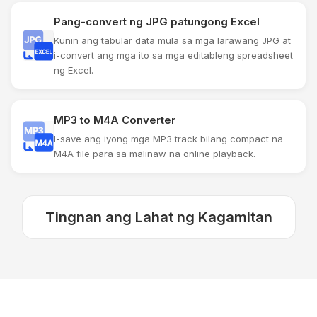
Pang-convert ng JPG patungong Excel
Kunin ang tabular data mula sa mga larawang JPG at
i-convert ang mga ito sa mga editableng spreadsheet
ng Excel.
MP3 to M4A Converter
I-save ang iyong mga MP3 track bilang compact na
M4A file para sa malinaw na online playback.
Tingnan ang Lahat ng Kagamitan