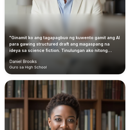
"Ginamit ko ang tagapagbuo ng kuwento gamit ang AI
para gawing structured draft ang magaspang na
ideya sa science fiction. Tinulungan ako nitong
malampasan ang blank page at magsimulang mag-
Daniel Brooks
edit nang mas mabilis."
Guro sa High School