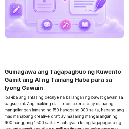
Gumagawa ang Tagapagbuo ng Kuwento
Gamit ang AI ng Tamang Haba para sa
Iyong Gawain
Iba-iba ang antas ng detalye na kailangan ng bawat gawain sa
pagsusulat. Ang maikling classroom exercise ay maaaring
mangailangan lamang ng 150 hanggang 300 salita, habang ang
mas mahabang creative draft ay maaaring mangailangan ng
900 hanggang 1,500 salita. Hinahayaan ka ng tagapagbuo ng
kuwento gamit ang AI na pumili ng tinatayang haba para mas