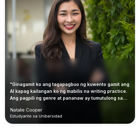
"Ginagamit ko ang tagapagbuo ng kuwento gamit ang
AI kapag kailangan ko ng mabilis na writing practice.
Ang pagpili ng genre at pananaw ay tumutulong sa
akin na subukan ang iba't ibang estilo nang hindi
Natalie Cooper
gumugugol ng maraming oras sa pagpaplano."
Estudyante sa Unibersidad