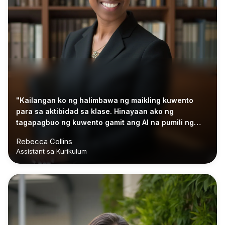
"Kailangan ko ng halimbawa ng maikling kuwento
para sa aktibidad sa klase. Hinayaan ako ng
tagapagbuo ng kuwento gamit ang AI na pumili ng
pangkat ng edad at haba, kaya tumugma ang draft sa
Rebecca Collins
lesson plan ko."
Assistant sa Kurikulum