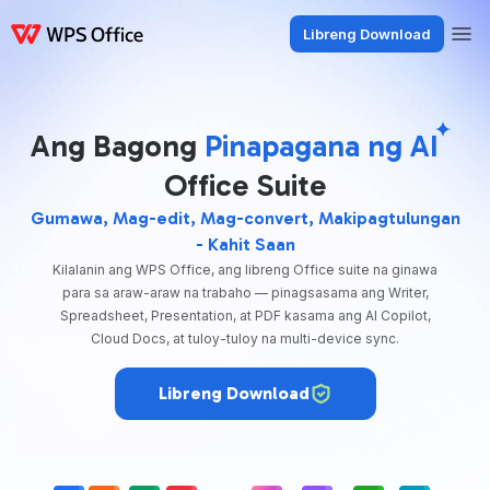
Libreng Download
Mga Produkto
Windows
Mac
Linux
Android
iOS
iPad
Online
WPS
Ang Bagong
Pinapagana ng AI
Office Suite
Gumawa, Mag-edit, Mag-convert, Makipagtulungan
- Kahit Saan
Kilalanin ang WPS Office, ang libreng Office suite na ginawa
para sa araw-araw na trabaho — pinagsasama ang Writer,
Spreadsheet, Presentation, at PDF kasama ang AI Copilot,
Cloud Docs, at tuloy-tuloy na multi-device sync.
Libreng Download