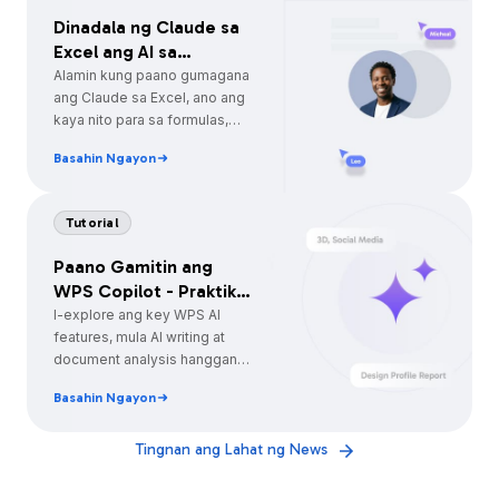
Dinadala ng Claude sa
Excel ang AI sa
Spreadsheets
Alamin kung paano gumagana
ang Claude sa Excel, ano ang
kaya nito para sa formulas,
data analysis, at automation,
Basahin Ngayon
at paano nag-aalok ang WPS
Spreadsheet ng mas
simpleng built-in AI
Tutorial
alternative.
Paano Gamitin ang
WPS Copilot - Praktikal
na Gabay para sa
I-explore ang key WPS AI
features, mula AI writing at
Professionals
document analysis hanggang
slide creation, Excel formulas,
Basahin Ngayon
at mas smart na daily
workflows.
Tingnan ang Lahat ng News