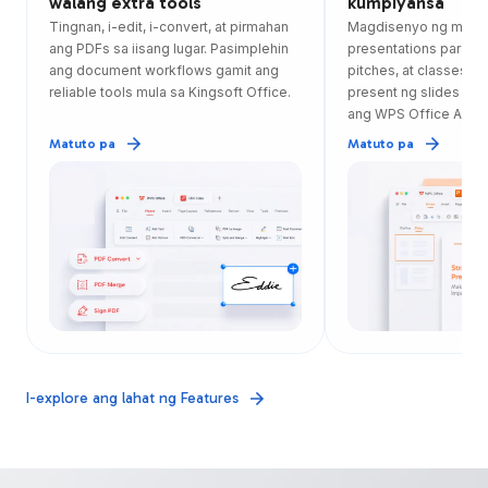
walang extra tools
kumpiyansa
Tingnan, i-edit, i-convert, at pirmahan
Magdisenyo ng malini
ang PDFs sa iisang lugar. Pasimplehin
presentations para sa
ang document workflows gamit ang
pitches, at classes.
reliable tools mula sa Kingsoft Office.
present ng slides na
ang WPS Office App.
Matuto pa
Matuto pa
I-explore ang lahat ng Features