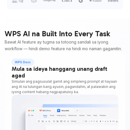
WPS AI na Built Into Every Task
Bawat AI feature ay tugma sa totoong sandali sa iyong
workflow — hindi demo feature na hindi mo naman gagamitin.
WPS Docs
Mula sa ideya hanggang unang draft
agad
Simulan ang pagsusulat gamit ang simpleng prompt at hayaan
ang AI na tulungan kang ayusin, pagandahin, at palawakin ang
iyong content habang nagpapatuloy ka.