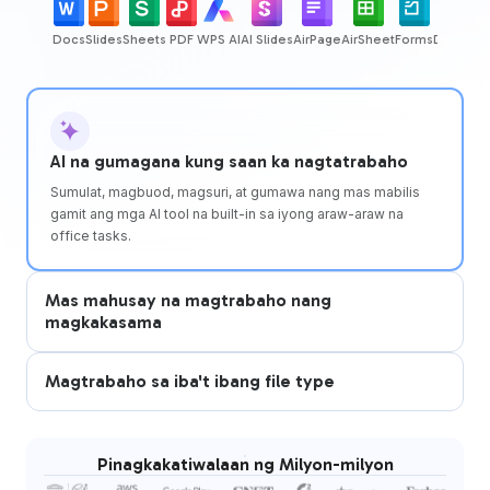
Docs
Slides
Sheets
PDF
WPS AI
AI Slides
AirPage
AirSheet
Forms
DBSheet
AI na gumagana kung saan ka nagtatrabaho
Sumulat, magbuod, magsuri, at gumawa nang mas mabilis
gamit ang mga AI tool na built-in sa iyong araw-araw na
office tasks.
Mas mahusay na magtrabaho nang
magkakasama
Magtrabaho sa iba't ibang file type
Pinagkakatiwalaan ng Milyon-milyon