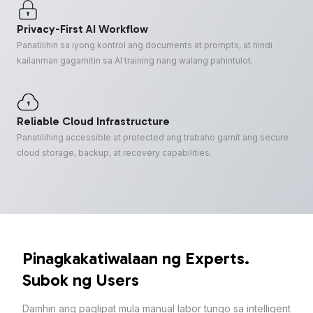
Privacy-First AI Workflow
Panatilihin sa iyong kontrol ang documents at prompts, at hindi
kailanman gagamitin sa AI training nang walang pahintulot.
Reliable Cloud Infrastructure
Panatilihing accessible at protected ang trabaho gamit ang secure
cloud storage, backup, at recovery capabilities.
Pinagkakatiwalaan ng Experts.
Subok ng Users
Damhin ang paglipat mula manual labor tungo sa intelligent