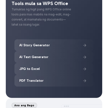
Tools mula sa WPS Office
Tumuklas ng higit pang WPS Office online
tools para mas mabilis na mag-edit, mag-
convert, at mamahala ng documents—
lahat sa iisang lugar.
AI Story Generator
AI Text Generator
JPG to Excel
PDF Translator
Ano ang Bago