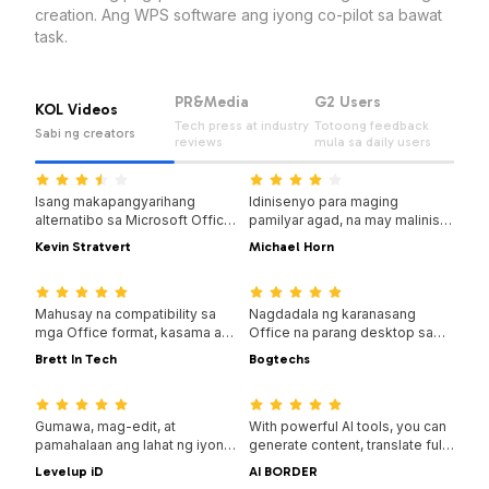
creation. Ang WPS software ang iyong co-pilot sa bawat
task.
PR&Media
G2 Users
KOL Videos
Tech press at industry
Totoong feedback
Sabi ng creators
reviews
mula sa daily users
14:14:00
08:28:00
Isang makapangyarihang
Idinisenyo para maging
alternatibo sa Microsoft Office
pamilyar agad, na may malinis
na may pamilyar na disenyo,
na interface at maayos at
Kevin Stratvert
Michael Horn
buong compatibility, at built-in
madaling gamiting karanasan.
07:04:00
14:06:00
na PDF tools —
pinagkakatiwalaan ng milyon-
milyon sa buong mundo.
Mahusay na compatibility sa
Nagdadala ng karanasang
mga Office format, kasama ang
Office na parang desktop sa
mahigit 100,000 template at
mobile — pamilyar, madaling
Brett In Tech
Bogtechs
kumpletong hanay ng mga tool
gamitin, at makapangyarihan sa
08:53:00
04:05:00
— available sa desktop at
isang all-in-one na app.
mobile.
Gumawa, mag-edit, at
With powerful AI tools, you can
pamahalaan ang lahat ng iyong
generate content, translate full
dokumento sa iisang lugar —
documents instantly,
Levelup iD
AI BORDER
may mga template, PDF tools,
summarize long files, and even
09:16:00
08:02:00