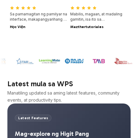
at buong suporta sa iba’t ibang
chat with your PDFs for quick
platform.
insights.
Sa pamamagitan ng pamilyar na
Mabilis, magaan, at madaling
interface, makapangyarihang AI
gamitin, isa ito sa
features para sa pagsusulat at
pinakamahusay na pagpipilian
Học Viện
Mazthertutoriales
pagsasalin, at maayos na
para sa paggawa at pag-edit ng
performance sa iba’t ibang
mga dokumento, spreadsheet,
device, ang WPS ay isang
at presentasyon nang walang
matalino at episyenteng paraan
abala.
para matapos ang iyong
trabaho.
Latest mula sa WPS
Manatiling updated sa aming latest features, community
events, at productivity tips.
Latest Features
Mag-explore ng Higit Pang