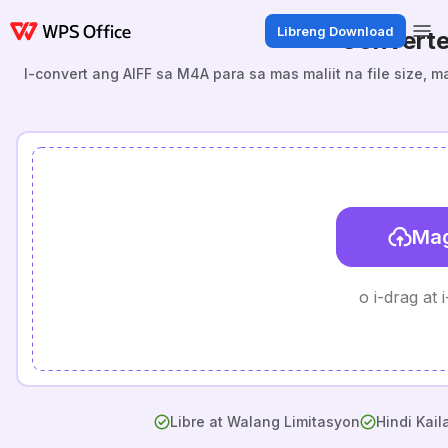
Libreng Download
Converte
I-convert ang AIFF sa M4A para sa mas maliit na file size, 
Mag
o i-drag at 
Libre at Walang Limitasyon
Hindi Kai