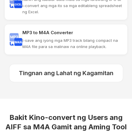
i-convert ang mga ito sa mga editableng spreadsheet
ng Excel.
MP3 to M4A Converter
I-save ang iyong mga MP3 track bilang compact na
M4A file para sa malinaw na online playback.
Tingnan ang Lahat ng Kagamitan
Bakit Kino-convert ng Users ang
AIFF sa M4A Gamit ang Aming Tool