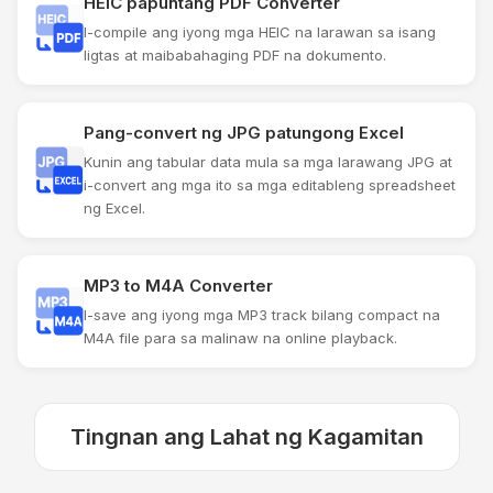
HEIC papuntang PDF Converter
I-compile ang iyong mga HEIC na larawan sa isang
ligtas at maibabahaging PDF na dokumento.
Pang-convert ng JPG patungong Excel
Kunin ang tabular data mula sa mga larawang JPG at
i-convert ang mga ito sa mga editableng spreadsheet
ng Excel.
MP3 to M4A Converter
I-save ang iyong mga MP3 track bilang compact na
M4A file para sa malinaw na online playback.
Tingnan ang Lahat ng Kagamitan