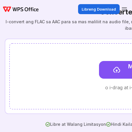
Libreng Download
Converte
I-convert ang FLAC sa AAC para sa mas maliliit na audio fil
iba
M
o i-drag at 
Libre at Walang Limitasyon
Hindi Kai