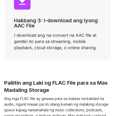
Hakbang 3: I-download ang Iyong
AAC File
I-download ang na-convert na AAC file at
gamitin ito para sa streaming, mobile
playback, cloud storage, o online sharing.
Paliitin ang Laki ng FLAC File para sa Mas
Madaling Storage
Ang mga FLAC file ay ginawa para sa mataas na kalidad na
audio, ngunit maaari pa rin silang kumain ng malaking storage
space kapag namamahala ng music collections, podcasts,
voice recordings, o lecture archives. Mas mabagal i-upload