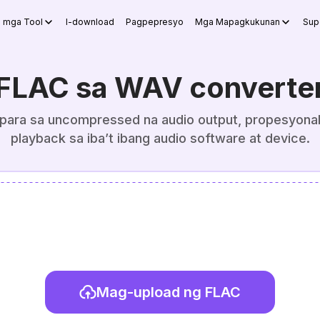
g mga Tool
I-download
Pagpepresyo
Mga Mapagkukunan
Sup
FLAC sa WAV converte
para sa uncompressed na audio output, propesyonal
playback sa iba’t ibang audio software at device.
Mag-upload ng FLAC