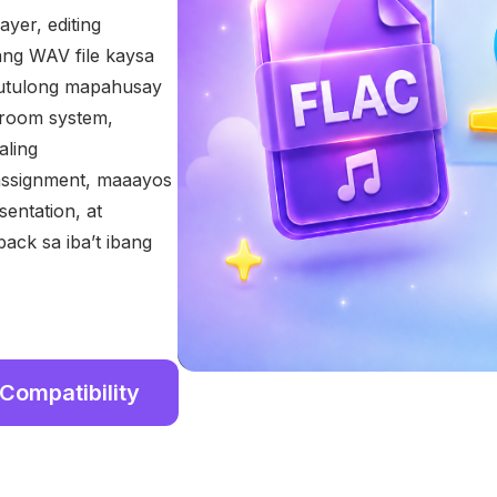
yer, editing
 ang WAV file kaysa
utulong mapahusay
ssroom system,
aling
assignment, maaayos
entation, at
ck sa iba’t ibang
Compatibility