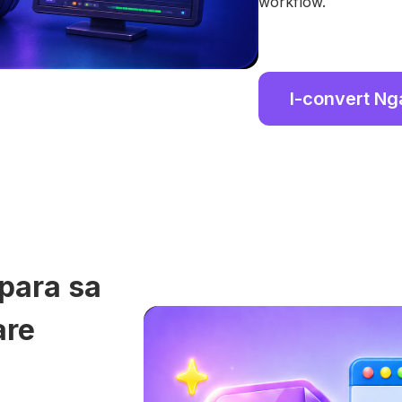
workflow.
I-convert N
para sa
are