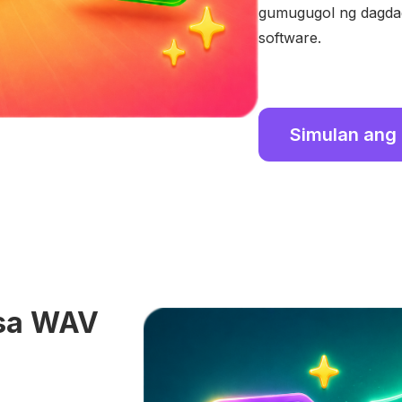
gumugugol ng dagdag
software.
Simulan ang 
 sa WAV