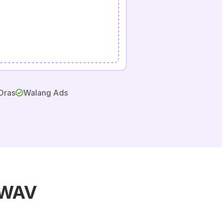
Oras
Walang Ads
 WAV