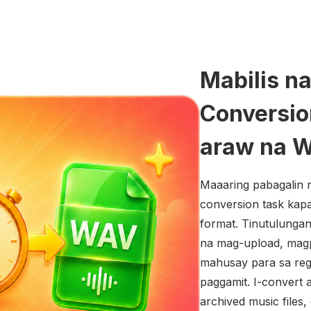
Mabilis n
Conversio
araw na 
Maaaring pabagalin 
conversion task kap
format. Tinutulunga
na mag-upload, mag
mahusay para sa regu
paggamit. I-convert a
archived music files