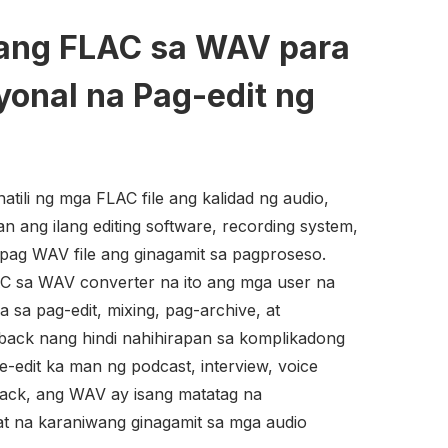
 ang FLAC sa WAV para
yonal na Pag-edit ng
ili ng mga FLAC file ang kalidad ng audio,
 ang ilang editing software, recording system,
apag WAV file ang ginagamit sa pagproseso.
C sa WAV converter na ito ang mga user na
 sa pag-edit, mixing, pag-archive, at
back nang hindi nahihirapan sa komplikadong
e-edit ka man ng podcast, interview, voice
rack, ang WAV ay isang matatag na
 na karaniwang ginagamit sa mga audio