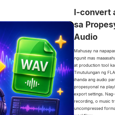
I-convert
sa Propes
Audio
Mahusay na napapanat
ngunit mas maaasahan
at production tool k
Tinutulungan ng FLA
ihanda ang audio para
propesyonal na play
export settings. Nag-
recording, o music t
uncompressed format