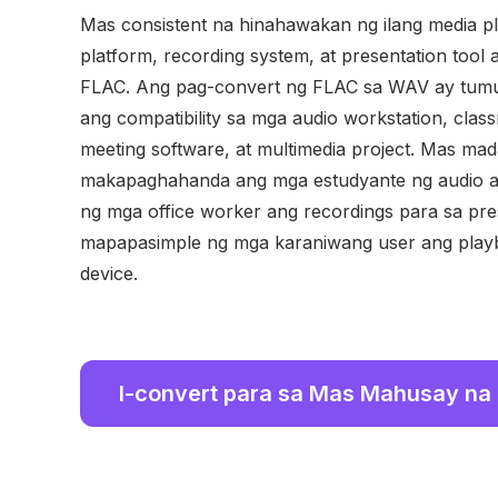
Mas consistent na hinahawakan ng ilang media pla
platform, recording system, at presentation tool
FLAC. Ang pag-convert ng FLAC sa WAV ay tum
ang compatibility sa mga audio workstation, cla
meeting software, at multimedia project. Mas mad
makapaghahanda ang mga estudyante ng audio 
ng mga office worker ang recordings para sa pres
mapapasimple ng mga karaniwang user ang playba
device.
I-convert para sa Mas Mahusay na 