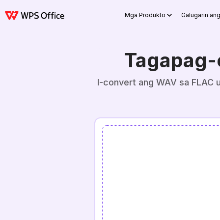
Mga Produkto
Galugarin an
Tagapag-
I-convert ang WAV sa FLAC up