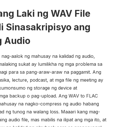
ng Laki ng WAV File
i Sinasakripisyo ang
g Audio
 nag-aalok ng mahusay na kalidad ng audio,
malaking sukat ay lumilikha ng mga problema sa
agi para sa pang-araw-araw na paggamit. Ang
ika, lecture, podcast, at mga file ng meeting ay
 kumonsumo ng storage ng device at
mga backup o pag-upload. Ang WAV to FLAC
 mahusay na nagko-compress ng audio habang
idad ng tunog na walang loss. Maaari kang mag-
 audio file, mas mabilis na ilipat ang mga ito, at