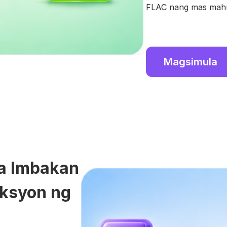
FLAC nang mas mahus
Magsimula
sa Imbakan
eksyon ng