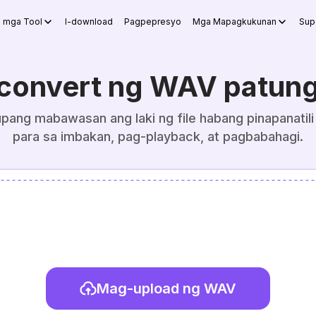
g mga Tool
I-download
Pagpepresyo
Mga Mapagkukunan
Sup
convert ng WAV patun
ang mabawasan ang laki ng file habang pinapanatili 
para sa imbakan, pag-playback, at pagbabahagi.
Mag-upload ng WAV