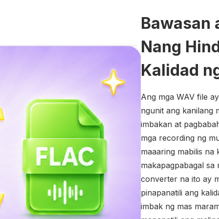
Bawasan a
Nang Hind
Kalidad n
Ang mga WAV file ay
ngunit ang kanilang 
imbakan at pagbabah
mga recording ng mus
maaaring mabilis na
makapagpabagal sa 
converter na ito ay
pinapanatili ang kal
imbak ng mas maraming