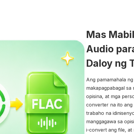
Mas Mabil
Audio par
Daloy ng 
Ang pamamahala ng m
makapagpabagal sa m
opisina, at mga per
converter na ito ang
trabaho na idinisen
manggagawa sa opisin
i-convert ang file, 