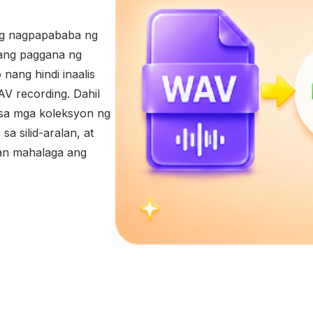
ng nagpapababa ng
 ang paggana ng
ang hindi inaalis
V recording. Dahil
a sa mga koleksyon ng
a silid-aralan, at
an mahalaga ang