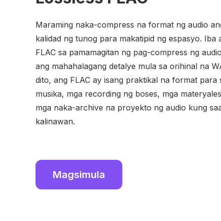
Maraming naka-compress na format ng audio a
kalidad ng tunog para makatipid ng espasyo. Iba
FLAC sa pamamagitan ng pag-compress ng audio n
ang mahahalagang detalye mula sa orihinal na WA
dito, ang FLAC ay isang praktikal na format par
musika, mga recording ng boses, mga materyales s
mga naka-archive na proyekto ng audio kung sa
kalinawan.
Magsimula