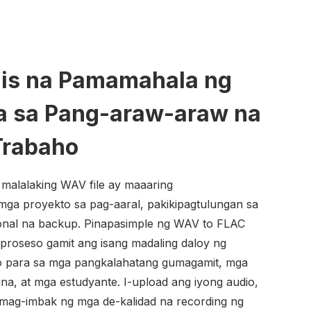
is na Pamamahala ng
a sa Pang-araw-araw na
Trabaho
alalaking WAV file ay maaaring
ga proyekto sa pag-aaral, pakikipagtulungan sa
sonal na backup. Pinapasimple ng WAV to FLAC
 proseso gamit ang isang madaling daloy ng
yo para sa mga pangkalahatang gumagamit, mga
a, at mga estudyante. I-upload ang iyong audio,
at mag-imbak ng mga de-kalidad na recording ng