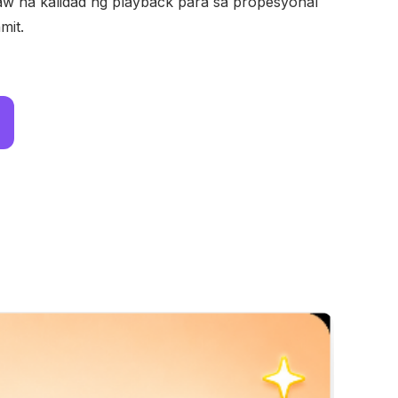
aw na kalidad ng playback para sa propesyonal
mit.