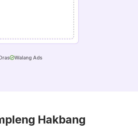
Oras
Walang Ads
impleng Hakbang