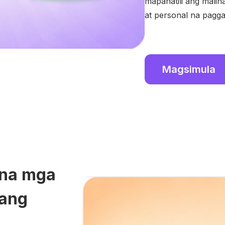
mapanatili ang malin
at personal na pagga
Magsimula
l na mga
 ang