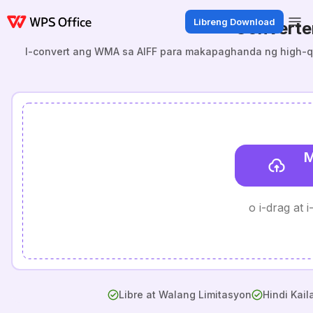
Libreng Download
Converte
I-convert ang WMA sa AIFF para makapaghanda ng high-qual
M
o i-drag at 
Libre at Walang Limitasyon
Hindi Kai