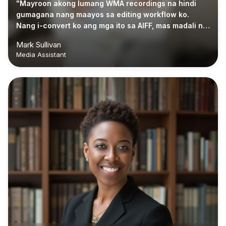
"Mayroon akong lumang WMA recordings na hindi
gumagana nang maayos sa editing workflow ko.
Nang i-convert ko ang mga ito sa AIFF, mas madali na
silang i-review at gamitin muli."
Mark Sullivan
Media Assistant