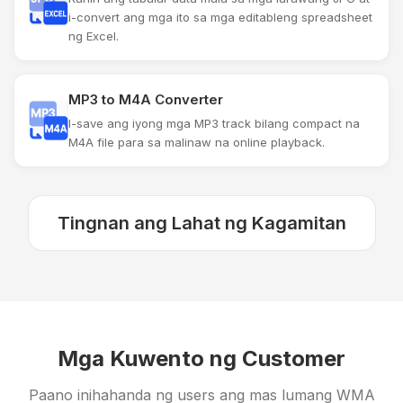
i-convert ang mga ito sa mga editableng spreadsheet
ng Excel.
MP3 to M4A Converter
I-save ang iyong mga MP3 track bilang compact na
M4A file para sa malinaw na online playback.
Tingnan ang Lahat ng Kagamitan
Mga Kuwento ng Customer
Paano inihahanda ng users ang mas lumang WMA