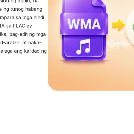
sion ng audio, na
ye ng tunog habang
mpara sa mga hindi
MA sa FLAC ay
ka, pag-edit ng mga
d-aralan, at naka-
alaga ang kalidad ng