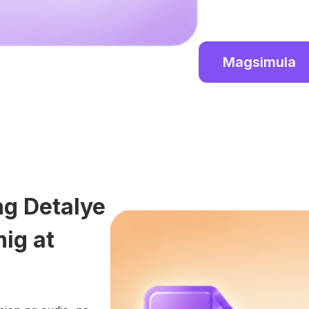
Magsimula
ng Detalye
nig at