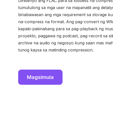
Dinisenyo ang FLAC para sa lossless na compres
tumutulong sa mga user na mapanatili ang detal
binabawasan ang mga requirement sa storage ku
na-compress na format. Ang pag-convert ng W
kapaki-pakinabang para sa pag-playback ng musi
proyekto, paggawa ng podcast, pag-record sa sili
archive na audio ng negosyo kung saan mas mah
tunog kaysa sa matinding compression.
Magsimula