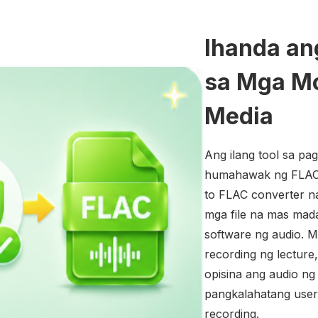
Ihanda an
sa Mga M
Media
Ang ilang tool sa pag
humahawak ng FLAC
to FLAC converter n
mga file na mas mada
software ng audio. M
recording ng lectur
opisina ang audio ng
pangkalahatang user
recording.