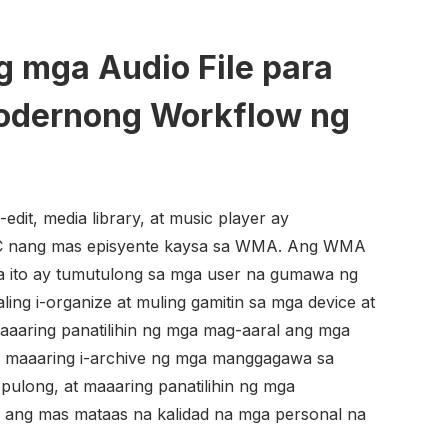
g mga Audio File para
odernong Workflow ng
-edit, media library, at music player ay
 nang mas episyente kaysa sa WMA. Ang WMA
a ito ay tumutulong sa mga user na gumawa ng
ling i-organize at muling gamitin sa mga device at
aaaring panatilihin ng mga mag-aaral ang mga
e, maaaring i-archive ng mga manggagawa sa
 pulong, at maaaring panatilihin ng mga
 ang mas mataas na kalidad na mga personal na