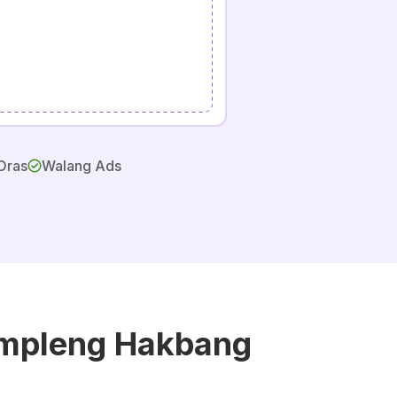
Oras
Walang Ads
impleng Hakbang