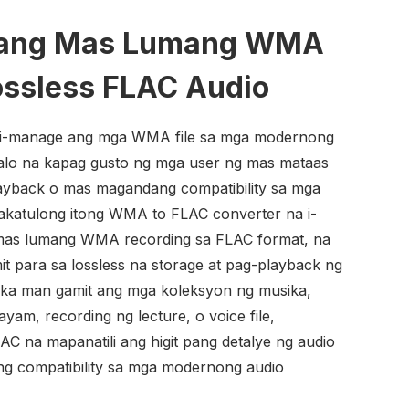
t ang Mas Lumang WMA
Lossless FLAC Audio
 i-manage ang mga WMA file sa mga modernong
lalo na kapag gusto ng mga user ng mas mataas
layback o mas magandang compatibility sa mga
kakatulong itong WMA to FLAC converter na i-
mas lumang WMA recording sa FLAC format, na
 para sa lossless na storage at pag-playback ng
 ka man gamit ang mga koleksyon ng musika,
yam, recording ng lecture, o voice file,
C na mapanatili ang higit pang detalye ng audio
ng compatibility sa mga modernong audio