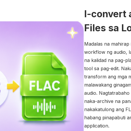
I-conver
Files sa 
Madalas na mahirap
workflow ng audio, 
na kalidad na pag-p
tool sa pag-edit. Na
transform ang mga 
malawakang ginagamit
audio. Nagtatrabaho
naka-archive na pana
nakakatulong ang FLA
habang pinapabuti a
application.