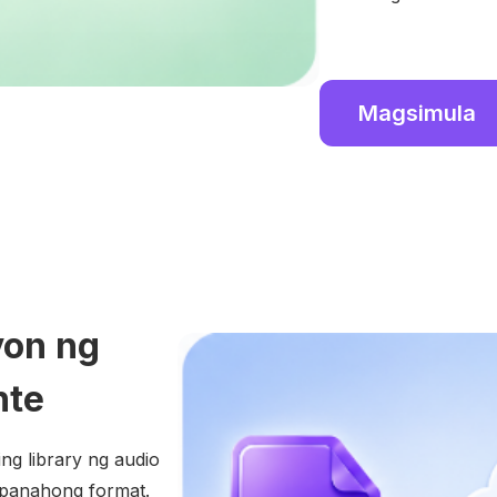
Magsimula
yon ng
nte
ng library ng audio
apanahong format.