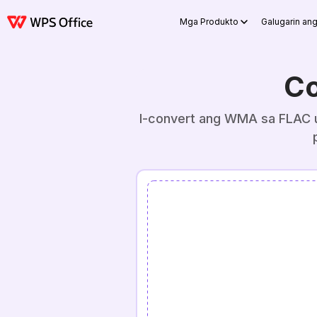
Mga Produkto
Galugarin an
Co
I-convert ang WMA sa FLAC up