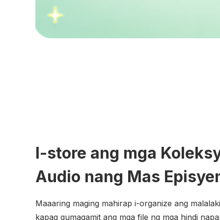
I-store ang mga Koleks
Audio nang Mas Episye
Maaaring maging mahirap i-organize ang malalaki
kapag gumagamit ang mga file ng mga hindi nap