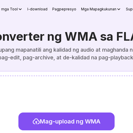
g mga Tool
I-download
Pagpepresyo
Mga Mapagkukunan
Sup
nverter ng WMA sa F
ang mapanatili ang kalidad ng audio at maghanda ng
pag-edit, pag-archive, at de-kalidad na pag-playback
Mag-upload ng WMA