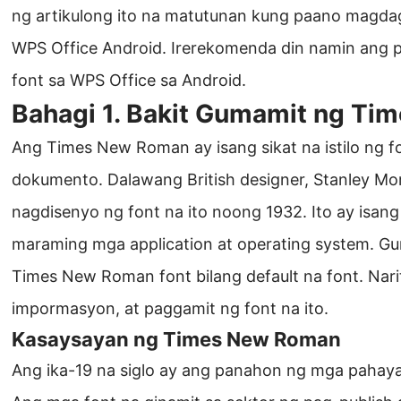
ng artikulong ito na matutunan kung paano magd
WPS Office Android. Irerekomenda din namin ang 
font sa WPS Office sa Android.
Bahagi 1. Bakit Gumamit ng Ti
Ang Times New Roman ay isang sikat na istilo ng 
dokumento. Dalawang British designer, Stanley Mor
nagdisenyo ng font na ito noong 1932. Ito ay isang b
maraming mga application at operating system. G
Times New Roman font bilang default na font. Nari
impormasyon, at paggamit ng font na ito.
Kasaysayan ng Times New Roman
Ang ika-19 na siglo ay ang panahon ng mga pahayag