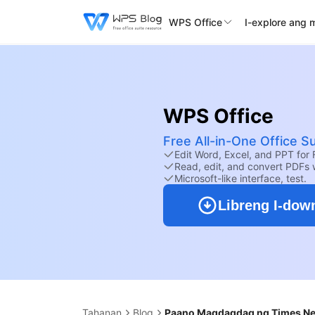
WPS Office
I-explore ang 
WPS Office
Free All-in-One Office Su
Edit Word, Excel, and PPT for 
Read, edit, and convert PDFs 
Microsoft-like interface, test.
Libreng I-dow
Tahanan
Blog
Paano Magdagdag ng Times New