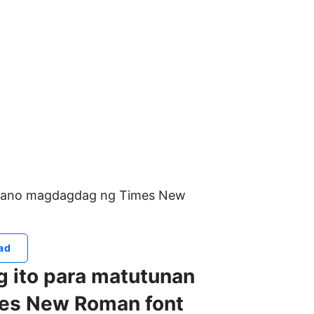
 paano magdagdag ng Times New
ad
g ito para matutunan
es New Roman font