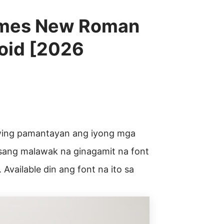
imes New Roman
oid [2026
awing pamantayan ang iyong mga
ang malawak na ginagamit na font
ailable din ang font na ito sa