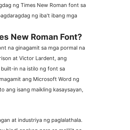
agdag ng Times New Roman font sa
pagdaragdag ng iba't ibang mga
mes New Roman Font?
font na ginagamit sa mga pormal na
ison at Victor Lardent, ang
uilt-in na istilo ng font sa
umagamit ang Microsoft Word ng
to ang isang maikling kasaysayan,
an at industriya ng paglalathala.