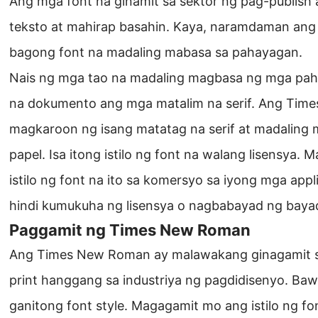
Ang mga font na ginamit sa sektor ng pag-publish a
teksto at mahirap basahin. Kaya, naramdaman ang
bagong font na madaling mabasa sa pahayagan.
Nais ng mga tao na madaling magbasa ng mga pah
na dokumento ang mga matalim na serif. Ang Tim
magkaroon ng isang matatag na serif at madaling 
papel. Isa itong istilo ng font na walang lisensya.
istilo ng font na ito sa komersyo sa iyong mga app
hindi kumukuha ng lisensya o nagbabayad ng baya
Paggamit ng Times New Roman
Ang Times New Roman ay malawakang ginagamit s
print hanggang sa industriya ng pagdidisenyo. Baw
ganitong font style. Magagamit mo ang istilo ng f