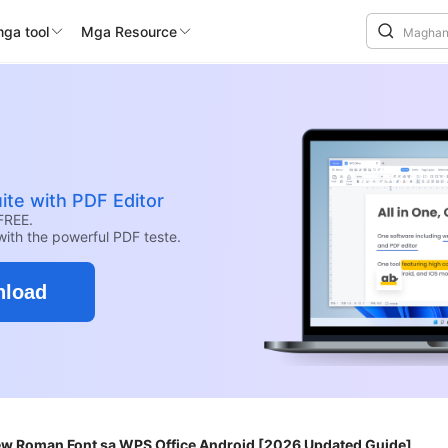
mga tool
Mga Resource
ite with PDF Editor
FREE.
with the powerful PDF teste.
nload
 Roman Font sa WPS Office Android [2026 Updated Guide]