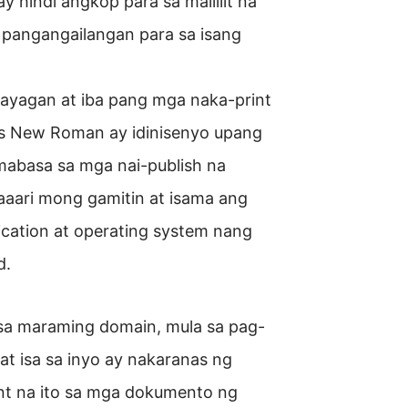
y hindi angkop para sa maliliit na
 pangangailangan para sa isang
ayagan at iba pang mga naka-print
es New Roman ay idinisenyo upang
mabasa sa mga nai-publish na
 Maaari mong gamitin at isama ang
lication at operating system nang
d.
a maraming domain, mula sa pag-
at isa sa inyo ay nakaranas ng
ont na ito sa mga dokumento ng