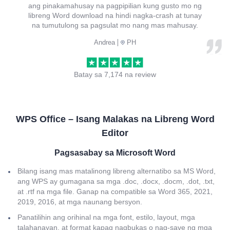
ang pinakamahusay na pagpipilian kung gusto mo ng
libreng Word download na hindi nagka-crash at tunay
na tumutulong sa pagsulat mo nang mas mahusay.
Andrea
PH
Batay sa 7,174 na review
WPS Office – Isang Malakas na Libreng Word
Editor
Pagsasabay sa Microsoft Word
Bilang isang mas matalinong libreng alternatibo sa MS Word,
ang WPS ay gumagana sa mga .doc, .docx, .docm, .dot, .txt,
at .rtf na mga file. Ganap na compatible sa Word 365, 2021,
2019, 2016, at mga naunang bersyon.
Panatilihin ang orihinal na mga font, estilo, layout, mga
talahanayan, at format kapag nagbukas o nag-save ng mga