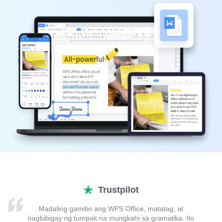
Trustpilot
Madaling gamitin ang WPS Office, matatag, at
nagbibigay ng tumpak na mungkahi sa gramatika. Ito